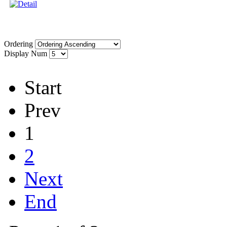
Ordering
Display Num
Start
Prev
1
2
Next
End