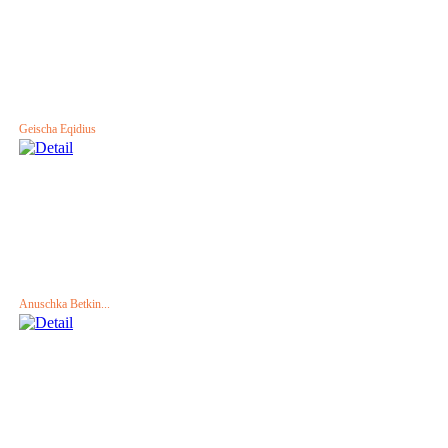
Geischa Eqidius
Anuschka Betkin...