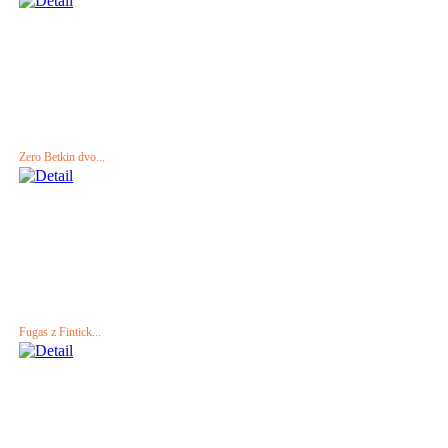
Zero Betkin dvo...
Fugas z Fintick...