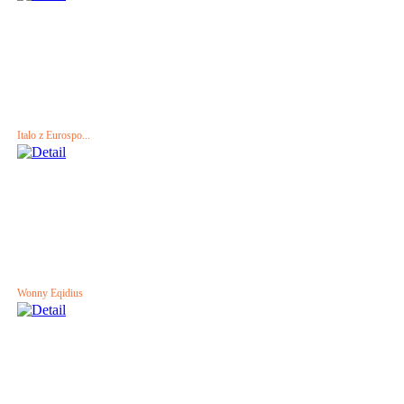
Italo z Eurospo...
Wonny Eqidius